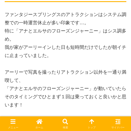
ファンタジースプリングスのアトラクションはシステム調
整での一時運営休止が多い印象です…。
特に「アナとエルサのフローズンジャーニー」はシス調多
め。
我が家がアーリーインした日も短時間だけでしたが朝イチ
に止まっていました。
アーリーで写真を撮ったりアトラクション以外を一通り満
喫して、
「アナとエルサのフローズンジャーニー」が動いていたら
そのタイミングでひとまず１回は乗っておくと良いかと思
います！
▼マジックパス購入者は最初のアトラクション利用時にリ
メニュー
ホーム
検索
トップ
サイドバー
ボンを巻いていただけます。