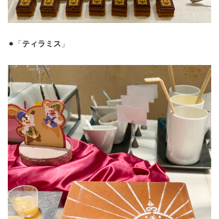
⚫︎「
ティラミス
」