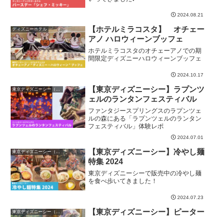
2024.08.21
【ホテルミラコスタ】 オチェー
ディズニーホテル
アノ ハロウィーンブッフェ
ホテルミラコスタのオチェーアノでの期
間限定ディズニーハロウィーンブッフェ
2024.10.17
【東京ディズニーシー】ラプンツ
東京ディズニーシー（TDS）
ェルのランタンフェスティバル
ファンタジースプリングスのラプンツェ
ルの森にある「ラプンツェルのランタン
フェスティバル」体験レポ
2024.07.01
【東京ディズニーシー】冷やし麺
東京ディズニーシー（TDS）
特集 2024
東京ディズニーシーで販売中の冷やし麺
を食べ歩いてきました！
2024.07.23
【東京ディズニーシー】ピーター
東京ディズニーシー（TDS）