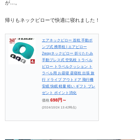
が…。
帰りもネックピローで快適に寝れました！
エアネックピロー 首枕 手動ポ
ンプ式 携帯枕 | エアピロー
2wayネックピロー 折りたたみ
手動プレス式 空気枕 トラベル
ピロー トラベルクッション ト
ラベル用 お昼寝 昼寝枕 出張 旅
行 ドライブ アウトドア 飛行機
安眠 快眠 軽量 軽い ギフト プレ
ゼント ポイント消化
698円～
価格:
(2024/10/24 13:42時点)